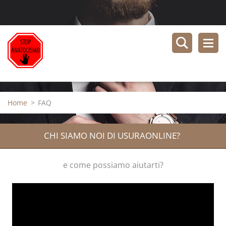
Home
>
FAQ
CHI SIAMO NOI DI USURAONLINE?
e come possiamo aiutarti?