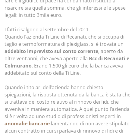
fare e il giudice di pace ha condannato l’istituto a
risarcire sia quella somma, che gli interessi e le spese
legali: in tutto 3mila euro.
I fatti risalgono al settembre del 2011.
Quando l’azienda Ti Line di Recanati, che si occupa di
taglio e termoformatura di plexiglass, si è trovata un
addebito imprevisto sul conto corrente
, aperto da
oltre vent’anni, che aveva aperto alla
Bcc di Recanati e
Colmurano
. Erano 1.500 gli euro che la banca aveva
addebitato sul conto della Ti Line.
Quando i titolari dell’azienda hanno chiesto
spiegazioni, la risposta ottenuta dalla banca è stata che
si trattava del costo relativo al rinnovo dei fidi, che
avveniva in maniera automatica. A quel punto l’azienda
si è rivolta ad uno studio di professionisti esperti in
anomalie bancarie
lamentando di non avere stipulato
alcun contratto in cui si parlava di rinnovo di fidi e di