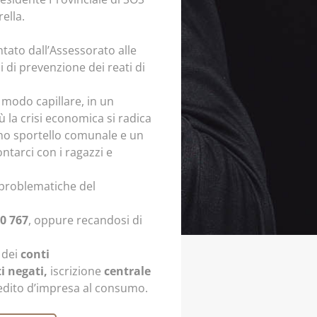
ella.
ato dall’Assessorato alle
zi di prevenzione dei reati di
 modo capillare, in un
 la crisi economica si radica
uno sportello comunale e un
ontarci con i ragazzi e
le problematiche del
0 767
, oppure recandosi di
 dei
conti
ti negati,
iscrizione
centrale
redito d’impresa al consumo.