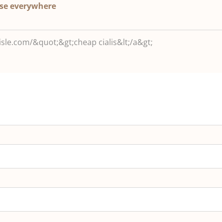
ase everywhere
lisle.com/&quot;&gt;cheap cialis&lt;/a&gt;