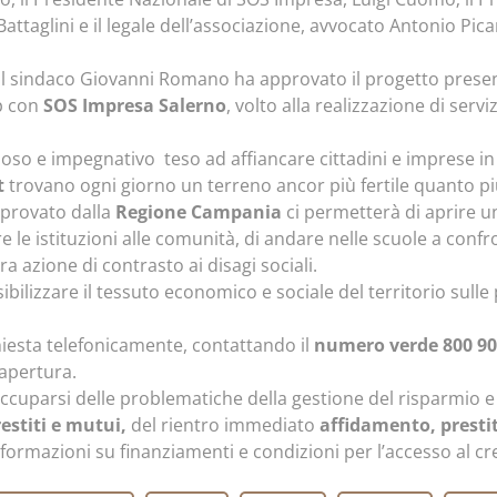
aglini e il legale dell’associazione, avvocato Antonio Picar
l sindaco Giovanni Romano ha approvato il progetto present
ip con
SOS Impresa Salerno
, volto alla realizzazione di servi
ioso e impegnativo teso ad affiancare cittadini e imprese in
t
trovano ogni giorno un terreno ancor più fertile quanto più
pprovato dalla
Regione Campania
ci permetterà di aprire 
e le istituzioni alle comunità, di andare nelle scuole a confr
ra azione di contrasto ai disagi sociali.
ensibilizzare il tessuto economico e sociale del territorio sul
iesta telefonicamente, contattando il
numero verde 800 90
 apertura.
occuparsi delle problematiche della gestione del risparmio e
estiti e mutui,
del rientro immediato
affidamento,
presti
formazioni su finanziamenti e condizioni per l’accesso al c