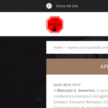
Home
>
Aperto uno sportello ant
AP
22.07.2014 13:17
A
Mercato S. Severino
, in pr
conferenza stampa il 24 luglio,
Sindaco Giovanni Romano, il C
Campania Sen. Franco Malvano,