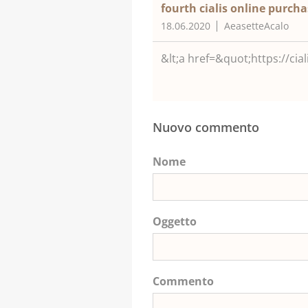
fourth cialis online purch
18.06.2020
AeasetteAcalo
&lt;a href=&quot;https://cia
Nuovo commento
Nome
Oggetto
Commento