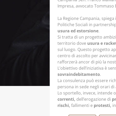
Impresa, avvocato Tommaso Batt
La Regione Campania, spiega i
Politiche Sociali in partnersh
usura ed estorsione
.
Si tratta di un progetto ambiz
territorio dove
usura e racke
sul luogo. Questo progetto a
centro di ascolto per avvicinar
rafforzerà ancor di più la nost
L’obiettivo dell’iniziativa è s
sovraindebitamento
.
La consulenza può essere rich
persona in sede negli orari di
Lo sportello, invece, intende 
correnti,
dell’erogazione di
pr
rischi,
fallimenti e
protesti,
in