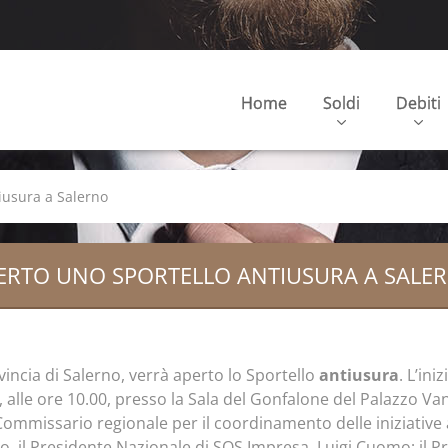
Home
Soldi
Debiti
iusura a Salerno
ERTO UNO SPORTELLO ANTIUSURA A SALE
ovincia di Salerno, verrà aperto lo Sportello
antiusura
. L’ini
 alle ore 10.00, presso la Sala del Gonfalone del Palazzo Van
ommissario regionale per il coordinamento delle iniziative 
 il Presidente Nazionale di SOS Impresa, Luigi Cuomo; il Pr