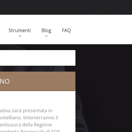
Strumenti
Blog
FAQ
RNO
ziativa sarà presentata in
vitelliano. Interverranno il
antiusura della Regione
esidente Provinciale di SOS