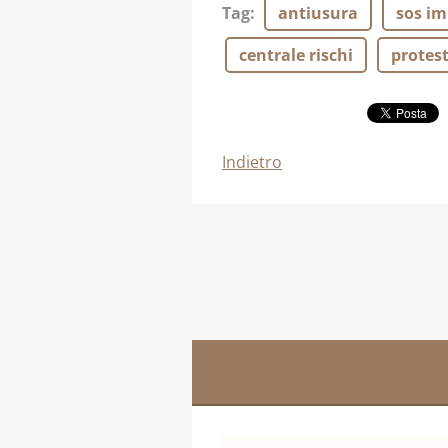
Tag
:
antiusura
sos im
centrale rischi
protest
Indietro