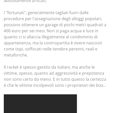
abusivamente affittati.
I "fortunati", generalmente tagliati fuori dalle
procedure per l'assegnazione degli alloggi popolari,
possono ottenere un garage di pochi metri quadrati a
400 euro per sei mesi. Non si paga acqua e luce in
quanto ci si allaccia illegalmente al condominio di
appartenenza, ma la contropartita è vivere nascosti
come topi, soffocati nelle tenebre perenni, reali e
metaforiche.
Il racket è spesso gestito da italiani, ma anche le
vittime, spesso, quanto ad aggressività e prepotenza
non sono certo da meno. E in tutto questo la certezza
è che le vittime incolpevoli sono i proprietari dei box...