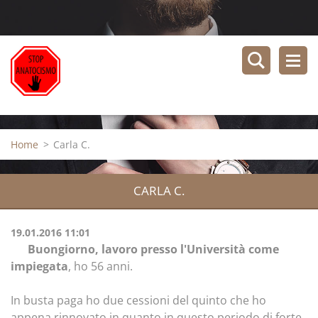
Home
>
Carla C.
CARLA C.
19.01.2016 11:01
Buongiorno, lavoro presso l'Università come
impiegata
, ho 56 anni.
In busta paga ho due cessioni del quinto che ho
appena rinnovato in quanto in questo periodo di forte