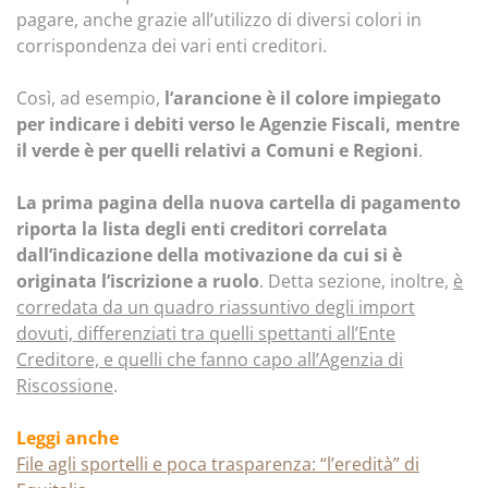
pagare, anche grazie all’utilizzo di diversi colori in
corrispondenza dei vari enti creditori.
Così, ad esempio,
l’arancione è il colore impiegato
per indicare i debiti verso le Agenzie Fiscali, mentre
il verde è per quelli relativi a Comuni e Regioni
.
La prima pagina della nuova cartella di pagamento
riporta la lista degli enti creditori correlata
dall’indicazione della motivazione da cui si è
originata l’iscrizione a ruolo
. Detta sezione, inoltre,
è
corredata da un quadro riassuntivo degli import
dovuti, differenziati tra quelli spettanti all’Ente
Creditore, e quelli che fanno capo all’Agenzia di
Riscossione
.
Leggi anche
File agli sportelli e poca trasparenza: “l’eredità” di