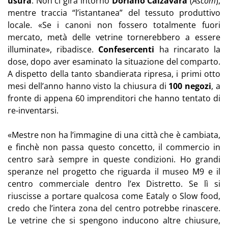
usura
. Non ci gira intorno
Doriano Calzavara
(
Ascom
),
mentre traccia “l’istantanea” del tessuto produttivo
locale. «Se i canoni non fossero totalmente fuori
mercato, metà delle vetrine tornerebbero a essere
illuminate», ribadisce.
Confesercenti
ha rincarato la
dose, dopo aver esaminato la situazione del comparto.
A dispetto della tanto sbandierata ripresa, i primi otto
mesi dell’anno hanno visto la chiusura di
100 negozi
, a
fronte di appena 60 imprenditori che hanno tentato di
re-inventarsi.
«Mestre non ha l’immagine di una città che è cambiata,
e finchè non passa questo concetto, il commercio in
centro sarà sempre in queste condizioni. Ho grandi
speranze nel progetto che riguarda il museo M9 e il
centro commerciale dentro l’ex Distretto. Se lì si
riuscisse a portare qualcosa come Eataly o Slow food,
credo che l’intera zona del centro potrebbe rinascere.
Le vetrine che si spengono inducono altre chiusure,