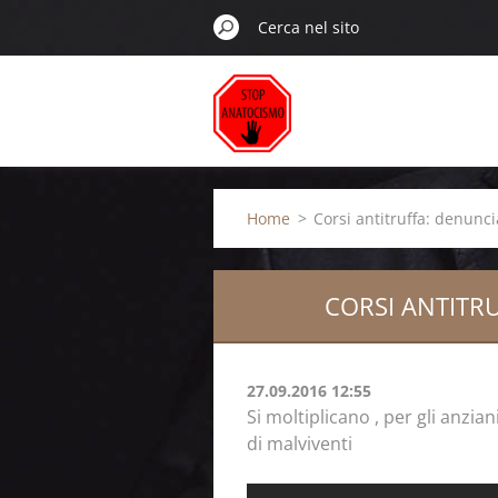
Home
>
Corsi antitruffa: denunci
CORSI ANTITRU
27.09.2016 12:55
Si moltiplicano , per gli anzian
di malviventi