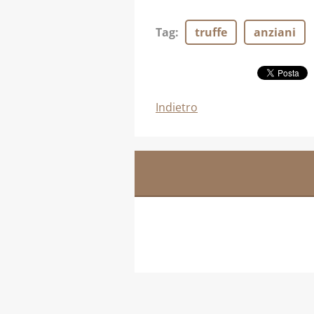
Tag
:
truffe
anziani
Indietro