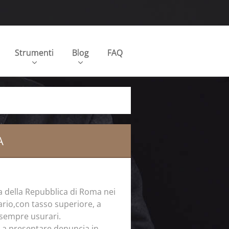
Strumenti
Blog
FAQ
A
a della Repubblica di Roma nei
rio,con tasso superiore, a
no sempre usurari.
i a presentare denuncia in