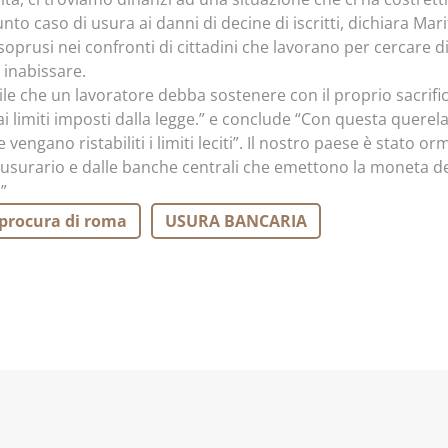
to caso di usura ai danni di decine di iscritti, dichiara Mari
 soprusi nei confronti di cittadini che lavorano per cercare d
 inabissare.
e che un lavoratore debba sostenere con il proprio sacrific
ai limiti imposti dalla legge.” e conclude “Con questa quere
engano ristabiliti i limiti leciti”. Il nostro paese è stato or
surario e dalle banche centrali che emettono la moneta de
”
procura di roma
USURA BANCARIA