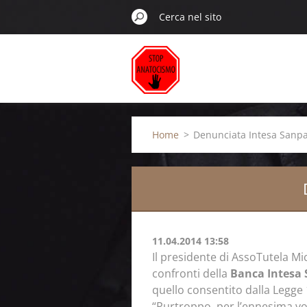
Home
>
Denunciata Intesa Sanpa
11.04.2014 13:58
Il presidente di AssoTutela M
confronti della
Banca Intesa
quello consentito dalla Legge 1
“Purtroppo, per l’ennesima vol