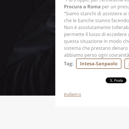
Procura a Roma
per un presun
“Siamo stanchi di assistere ai
che le banche stanno facendo
Non è assolutamente tollerabil
permette il lusso di eccedere 
questa situazione in modo che v
sistema che prestano denaro u
abbiamo perso ogni sovranità
Tag
:
Intesa-Sanpaolo
Indietro