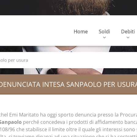
Home
Soldi
Debiti
olo per usura
DENUNCIATA INTESA SANPAOLO PER USUR
ichel Emi Maritato ha oggi sporto denuncia presso la Procur
 Sanpaolo
perché concedeva i prodotti di affidamento banca
08/96 che stabilisce il limite oltre il quale gli interessi so
ta, ci troviamo dinanzi ad una situazione che ci ha costrett