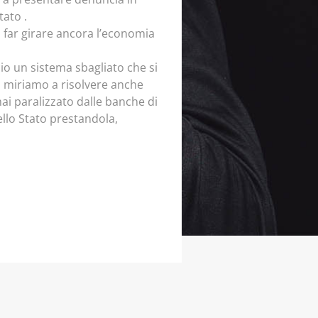
tato .
i far girare ancora l’economia
io un sistema sbagliato che si
la miriamo a risolvere anche
mai paralizzato dalle banche di
llo Stato prestandola,