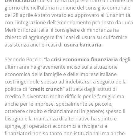
Democratico
che sul tema ha presentato un ordine del
giorno che nell’ultima riunione del consiglio comunale
del 28 aprile è stato votato ed approvato all’unanimità
con l’integrazione dell’emendamento proposto da Luca
Merli di Forza Italia: il consigliere di minoranza ha
chiesto di aggiungere fra i casi di usura su cui fornire
assistenza anche i casi di
usura bancaria
.
Secondo Boccio, “la
crisi economico-finanziaria
degli
ultimi anni ha gravemente inciso sulla situazione
economica delle famiglie e delle imprese italiane
costringendole spesso ad indebitarsi; a seguito della
politica di “
credit crunch
” attuata dagli Istituti di
credito è diventato molto difficile per le famiglie ma
anche per le imprese, specialmente se piccole,
ottenere credito e finanziamenti in genere; spesso il
bisogno e la mancanza di alternative ha spinto e
spinge, gli operatori economici a rivolgersi a
finanziatori non soltanto non istituzionali ma anche