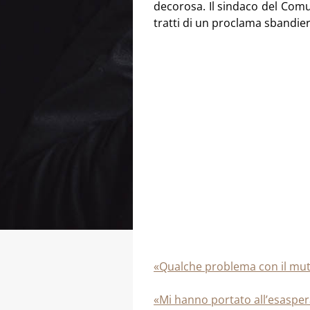
decorosa. Il sindaco del Comu
tratti di un proclama sbandi
«Qualche problema con il mut
«Mi hanno portato all’esaspe