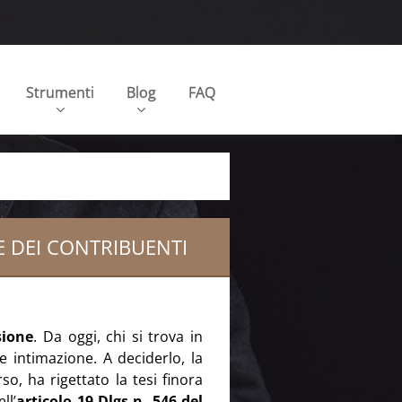
Strumenti
Blog
FAQ
E DEI CONTRIBUENTI
sione
. Da oggi, chi si trova in
e intimazione. A deciderlo, la
o, ha rigettato la tesi finora
ll’
articolo 19 Dlgs n. 546 del