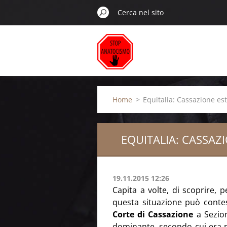
Home
>
Equitalia: Cassazione es
EQUITALIA: CASSAZ
19.11.2015 12:26
Capita a volte, di scoprire, 
questa situazione può contest
Corte di Cassazione
a Sezion
dominante, secondo cui era pos