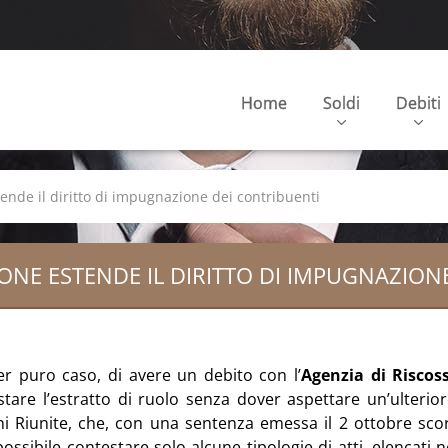
Home
Soldi
Debiti
tende il diritto di impugnazione dei contribuenti
IONE ESTENDE IL DIRITTO DI IMPUGNAZION
per puro caso, di avere un debito con l’
Agenzia di Riscos
are l’estratto di ruolo senza dover aspettare un’ulterior
i Riunite, che, con una sentenza emessa il 2 ottobre scors
sibile contestare solo alcune tipologie di atti, elencati ne