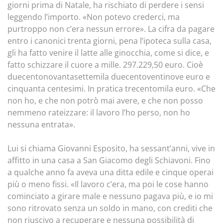
giorni prima di Natale, ha rischiato di perdere i sensi
leggendo l’importo. «Non potevo crederci, ma
purtroppo non c’era nessun errore». La cifra da pagare
entro i canonici trenta giorni, pena l’ipoteca sulla casa,
gli ha fatto venire il latte alle ginocchia, come si dice, e
fatto schizzare il cuore a mille. 297.229,50 euro. Cioè
duecentonovantasettemila duecentoventinove euro e
cinquanta centesimi. In pratica trecentomila euro. «Che
non ho, e che non potrò mai avere, e che non posso
nemmeno rateizzare: il lavoro l’ho perso, non ho
nessuna entrata».
Lui si chiama Giovanni Esposito, ha sessant’anni, vive in
affitto in una casa a San Giacomo degli Schiavoni. Fino
a qualche anno fa aveva una ditta edile e cinque operai
più o meno fissi. «Il lavoro c’era, ma poi le cose hanno
cominciato a girare male e nessuno pagava più, e io mi
sono ritrovato senza un soldo in mano, con crediti che
non riuscivo a recuperare e nessuna possibilità di