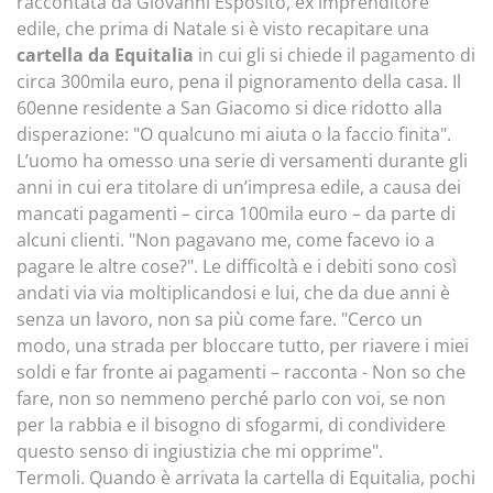
raccontata da Giovanni Esposito, ex imprenditore
edile, che prima di Natale si è visto recapitare una
cartella da Equitalia
in cui gli si chiede il pagamento di
circa 300mila euro, pena il pignoramento della casa. Il
60enne residente a San Giacomo si dice ridotto alla
disperazione: "O qualcuno mi aiuta o la faccio finita".
L’uomo ha omesso una serie di versamenti durante gli
anni in cui era titolare di un’impresa edile, a causa dei
mancati pagamenti – circa 100mila euro – da parte di
alcuni clienti. "Non pagavano me, come facevo io a
pagare le altre cose?". Le difficoltà e i debiti sono così
andati via via moltiplicandosi e lui, che da due anni è
senza un lavoro, non sa più come fare. "Cerco un
modo, una strada per bloccare tutto, per riavere i miei
soldi e far fronte ai pagamenti – racconta - Non so che
fare, non so nemmeno perché parlo con voi, se non
per la rabbia e il bisogno di sfogarmi, di condividere
questo senso di ingiustizia che mi opprime".
Termoli. Quando è arrivata la cartella di Equitalia, pochi