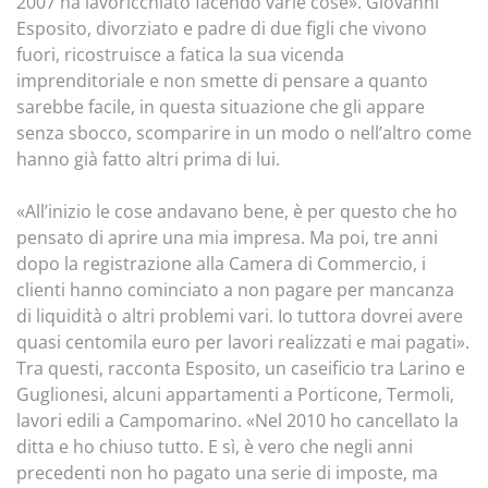
2007 ha lavoricchiato facendo varie cose». Giovanni
Esposito, divorziato e padre di due figli che vivono
fuori, ricostruisce a fatica la sua vicenda
imprenditoriale e non smette di pensare a quanto
sarebbe facile, in questa situazione che gli appare
senza sbocco, scomparire in un modo o nell’altro come
hanno già fatto altri prima di lui.
«All’inizio le cose andavano bene, è per questo che ho
pensato di aprire una mia impresa. Ma poi, tre anni
dopo la registrazione alla Camera di Commercio, i
clienti hanno cominciato a non pagare per mancanza
di liquidità o altri problemi vari. Io tuttora dovrei avere
quasi centomila euro per lavori realizzati e mai pagati».
Tra questi, racconta Esposito, un caseificio tra Larino e
Guglionesi, alcuni appartamenti a Porticone, Termoli,
lavori edili a Campomarino. «Nel 2010 ho cancellato la
ditta e ho chiuso tutto. E sì, è vero che negli anni
precedenti non ho pagato una serie di imposte, ma