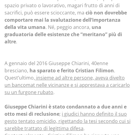
spazio privato o lavorativo, magari frutto di anni di
sacrifici, può essere scioccante, ma
ciò non dovrebbe
comportare mai la svalutazione dell’importanza
della vita umana
. Né, peggio ancora,
una
graduatoria delle esistenze che “meritano” più di
altre
.
A gennaio del 2016 Giuseppe Chiarini, 40enne
bresciano,
ha sparato e ferito Cristian Filimon
.
Quest’ultimo,
insieme ad altre persone, aveva divelto
un bancomat nelle vicinanze e si apprestava a caricarlo
su un furgone rubato
.
Giuseppe Chiarini è stato condannato a due anni e
otto mesi di reclusione
;
i giudici hanno definito il suo
gesto tentato omicidio, rigettando la tesi secondo cui si
sarebbe trattato di legittima difesa
.