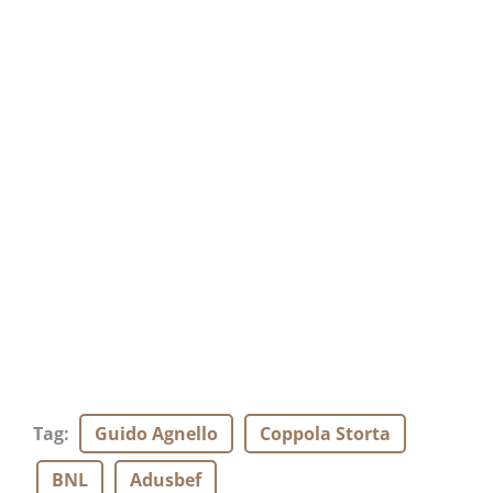
Tag
:
Guido Agnello
Coppola Storta
BNL
Adusbef