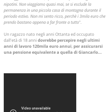
nipotini. Non viaggiamo quasi mai, se si esclude la
permanenza in una piccola casa di montagna durante il
periodo estivo. Non mi sento ricco, perchè i 3mila euro che
prendo bastano appena a far fronte a tutto
".
Un ragazzo nato negli anni Ottanta ed occupato
dall'età di 18 anni
dovrebbe percepire negli ultimi
anni di lavoro 120mila euro annui
,
per assicurarsi
una pensione equivalente a quella di Giancarlo...