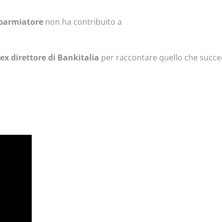
isparmiatore
non ha contribuito a
 ex direttore di Bankitalia
per raccontare quello che succ