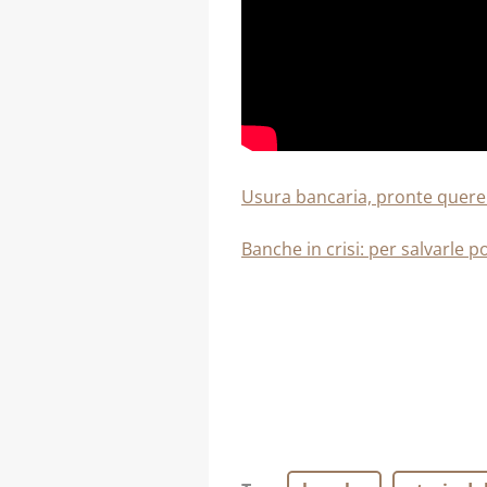
Usura bancaria, pronte querele 
Banche in crisi: per salvarle 