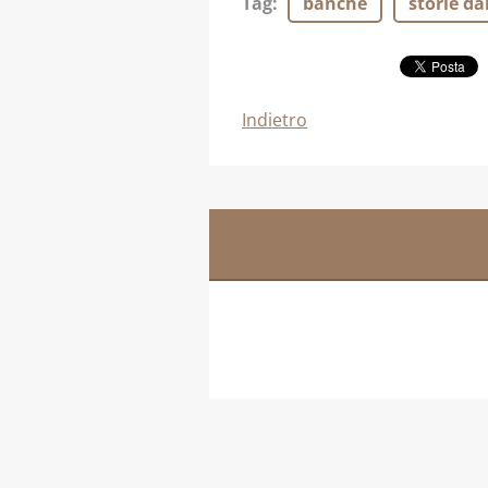
Tag
:
banche
storie dal
Indietro