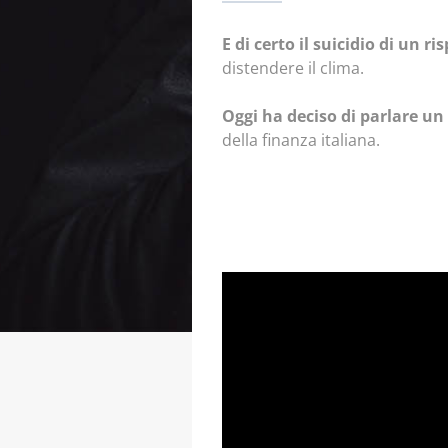
E di certo il suicidio di un r
distendere il clima.
Oggi ha deciso di parlare un
della finanza italiana.