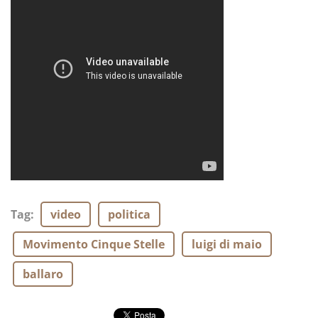
Tag
:
video
politica
Movimento Cinque Stelle
luigi di maio
ballaro