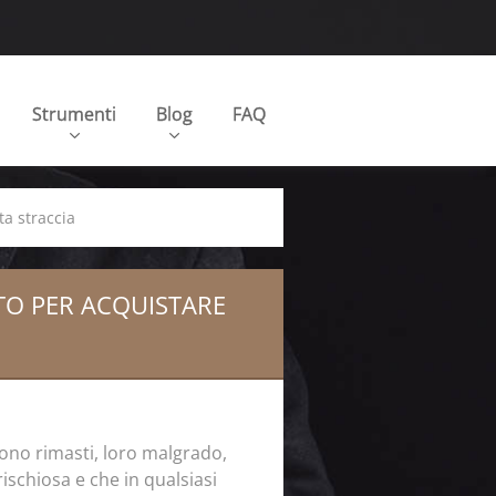
Strumenti
Blog
FAQ
ta straccia
TO PER ACQUISTARE
sono rimasti, loro malgrado,
rischiosa e che in qualsiasi