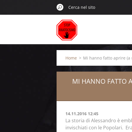
Home
>
Mi hanno fatto aprire (a
MI HANNO FATTO A
14.11.2016 12:45
La storia di Alessandro è embl
invischiati con le Popolari. Er