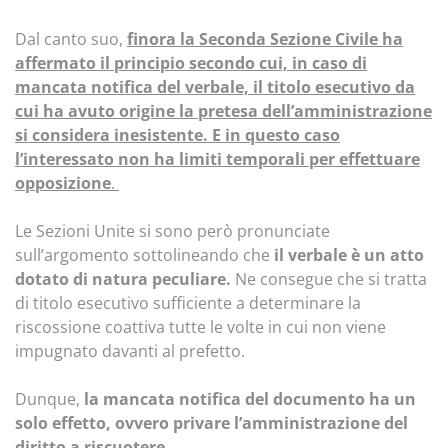
Dal canto suo,
finora la Seconda Sezione Civile ha
affermato il principio secondo cui, in caso di
mancata notifica del verbale, il titolo esecutivo da
cui ha avuto origine la pretesa dell’amministrazione
si considera inesistente. E in questo caso
l’interessato non ha limiti temporali per effettuare
opposizione
.
Le Sezioni Unite si sono però pronunciate
sull’argomento sottolineando che
il verbale è un atto
dotato di natura peculiare.
Ne consegue che si tratta
di titolo esecutivo sufficiente a determinare la
riscossione coattiva tutte le volte in cui non viene
impugnato davanti al prefetto.
Dunque,
la mancata notifica del documento ha un
solo effetto, ovvero privare l’amministrazione del
diritto a riscuotere
.