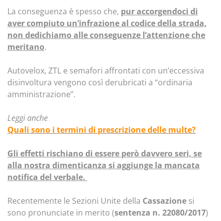
La conseguenza è spesso che,
pur accorgendoci di
aver compiuto un’infrazione al codice della strada,
non dedichiamo alle conseguenze l’attenzione che
meritano
.
Autovelox, ZTL e semafori affrontati con un’eccessiva
disinvoltura vengono così derubricati a “ordinaria
amministrazione”.
Leggi anche
Quali sono i termini di prescrizione delle multe?
Gli effetti rischiano di essere però davvero seri, se
alla nostra dimenticanza si aggiunge la mancata
notifica del verbale.
Recentemente le Sezioni Unite della
Cassazione
si
sono pronunciate in merito (
sentenza n. 22080/2017
)