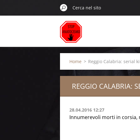
Home
>
Reggio Calabria: serial ki
REGGIO CALABRIA: SE
28.04.2016 12:27
Innumerevoli morti in corsia,