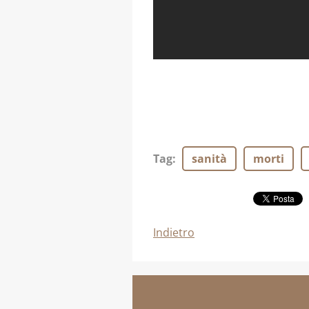
Tag
:
sanità
morti
Indietro