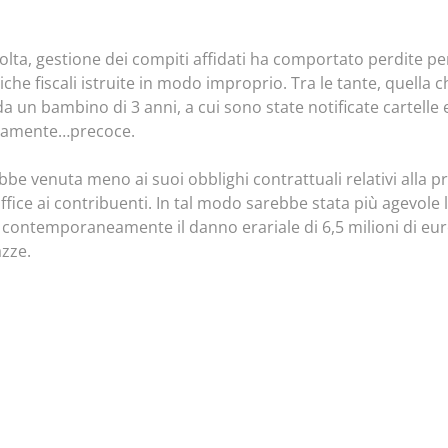
olta, gestione dei compiti affidati ha comportato perdite per 
tiche fiscali istruite in modo improprio. Tra le tante, quell
a un bambino di 3 anni, a cui sono state notificate cartelle 
isamente…precoce.
bbe venuta meno ai suoi obblighi contrattuali relativi alla p
office ai contribuenti. In tal modo sarebbe stata più agevole l
ontemporaneamente il danno erariale di 6,5 milioni di euro,
azze.