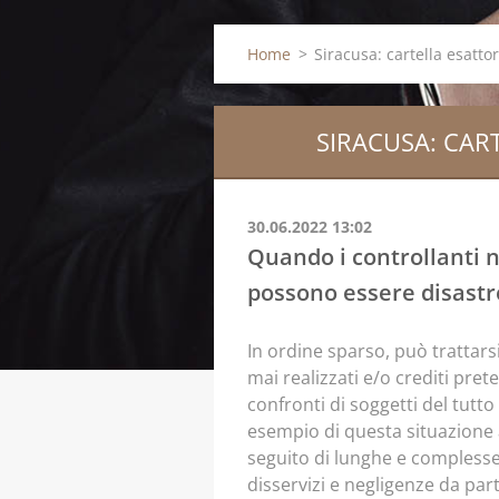
Home
>
Siracusa: cartella esatt
SIRACUSA: CAR
30.06.2022 13:02
Quando i controllanti n
possono essere disastr
In ordine sparso, può trattarsi
mai realizzati e/o crediti prete
confronti di soggetti del tutto 
esempio di questa situazione ar
seguito di lunghe e complesse 
disservizi e negligenze da pa