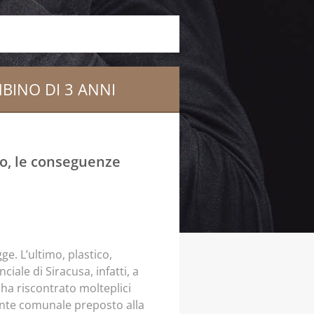
BINO DI 3 ANNI
io, le conseguenze
gge. L’ultimo, plastico,
iale di Siracusa, infatti, a
 ha riscontrato molteplici
ente comunale preposto alla