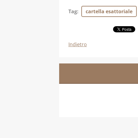
Tag
:
cartella esattoriale
Indietro