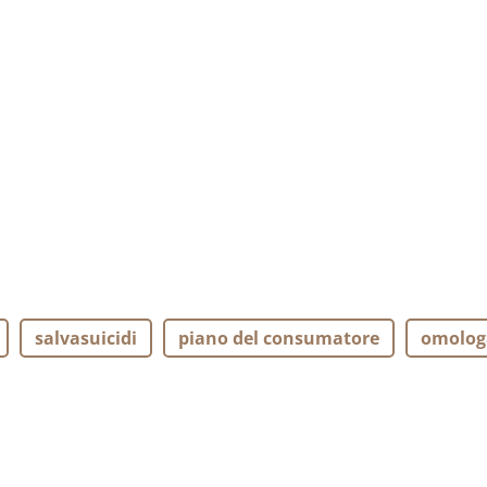
salvasuicidi
piano del consumatore
omolog