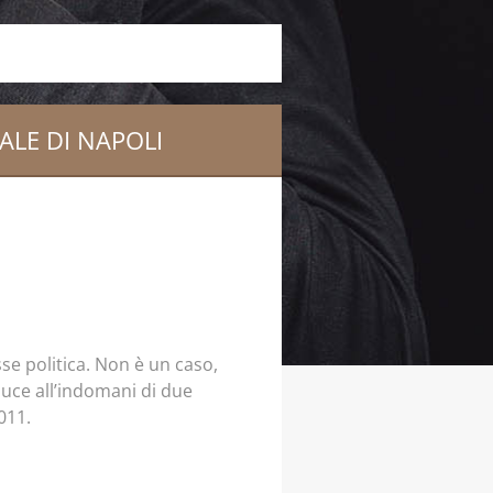
ALE DI NAPOLI
sse politica. Non è un caso,
luce all’indomani di due
011.