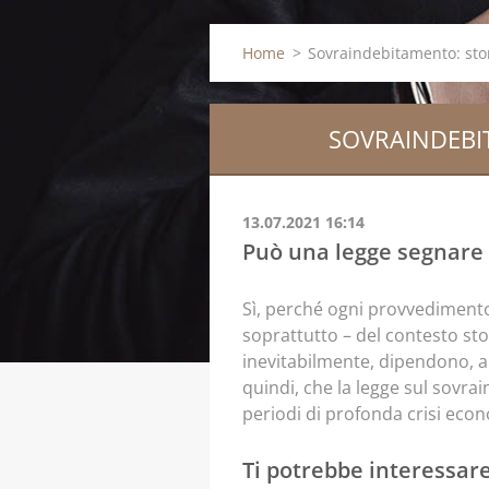
Home
>
Sovraindebitamento: stor
SOVRAINDEBIT
13.07.2021 16:14
Può una legge segnare u
Sì, perché ogni provvedimento
soprattutto – del contesto stor
inevitabilmente, dipendono, al
quindi, che la legge sul sovra
periodi di profonda crisi econ
Ti potrebbe interessar