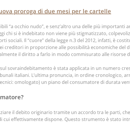
uova proroga di due mesi per le cartelle
bili “a occhio nudo”, e senz’altro una delle più importanti a
gi chi si è indebitato non viene più stigmatizzato, colpevoli
i sociali. Il “cuore” della legge n.3 del 2012, infatti, è costi
ei creditori in proporzione alle possibilità economiche del 
almente il diritto a farlo in modo commisurato alle risorse di
ge sul sovraindebitamento è stata applicata in un numero cresc
ibunali italiani. L’ultima pronuncia, in ordine cronologico, ar
tecnici: omologato) un piano del consumatore di durata ven
sumatore?
ziare il debito originario tramite un accordo tra le parti, ch
 di cui effettivamente dispone. Questo strumento è stato intr