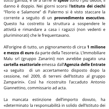
sotto gamba, e se a farne le
spese
sono i più deboli, il
danno è doppio. Nei giorni scorsi l’
Istituto dei ciechi
“Florio e Salamone” di Palermo si è visto staccare la
corrente a seguito di un
provvedimento esecutivo
.
Questo ha costretto la struttura a sospendere le
attività e rimandare a casa i ragazzi (non vedenti e
pluriminorati) che le frequentavano.
All’origine di tutto, un pignoramento di circa
1 milione
e mezzo di euro
da parte della Tesoreria. L’Immobiliare
Malu srl (gruppo Zanarini) non avrebbe pagato una
cartella esattoriale
emessa dall’
Agenzia delle Entrate
«a seguito di un accertamento disposto dopo la
cessione, nel 2009, di terreni dell’Istituto al gruppo
Zamparini». Così ha ricostruito l’accaduto Antonio
Giannettino, commissario ad acta.
La mancata estinzione dell’importo dovuto, ha
«determinato la responsabilità in solido dell’Istituto dei