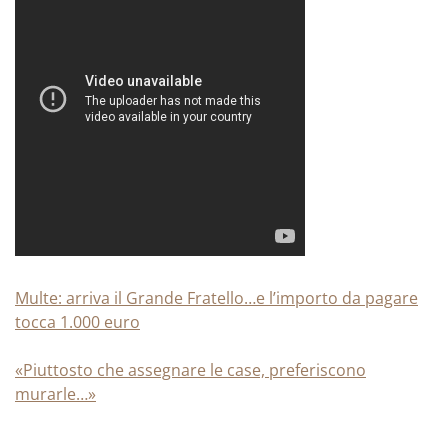
Multe: arriva il Grande Fratello…e l’importo da pagare
tocca 1.000 euro
«Piuttosto che assegnare le case, preferiscono
murarle…»