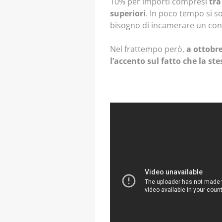
10% per importi compresi
tra
superiori
. In poco tempo si s
bisogno di incamerare un contr
Nel frattempo però,
a ottobr
l’accento sul fatto che la st