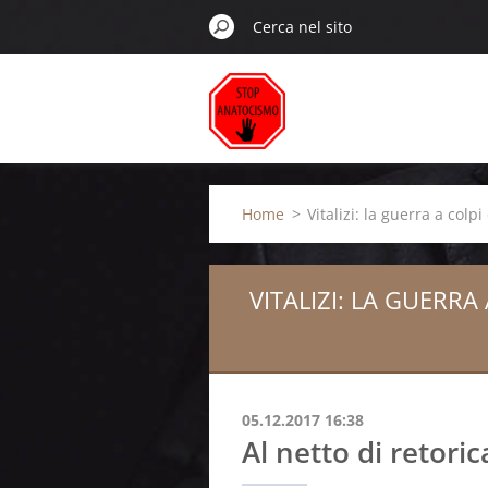
Home
>
Vitalizi: la guerra a colp
VITALIZI: LA GUERR
05.12.2017 16:38
Al netto di retori