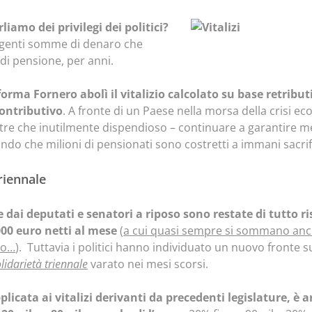
iamo dei privilegi dei politici?
ingenti somme di denaro che
 di pensione, per anni.
forma Fornero abolì il vitalizio calcolato su base retrib
ontributivo
. A fronte di un Paese nella morsa della crisi ec
re che inutilmente dispendioso – continuare a garantire men
ndo che milioni di pensionati sono costretti a immani sacrifi
riennale
te dai deputati e senatori a riposo sono restate di tutto r
00 euro netti al mese
(
a cui quasi sempre si sommano anche
ico…
). Tuttavia i politici hanno individuato un nuovo fronte su
lidarietà triennale
varato nei mesi scorsi.
icata ai vitalizi derivanti da precedenti legislature, è ar