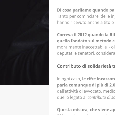
Di cosa parliamo quando parl
Tanto per cominciare, delle 
hanno ricevuto anche a titolo
Correva il 2012 quando la Ri
quello fondato sul metodo c
moralmente inaccettabile - olt
deputati e senatori, considera
Contributo di solidarietà t
In ogni caso,
le cifre incassa
parla comunque di più di 2.0
dall’attività di avvocato, med
quello legato al
contributo di so
Questa misura, che viene appl