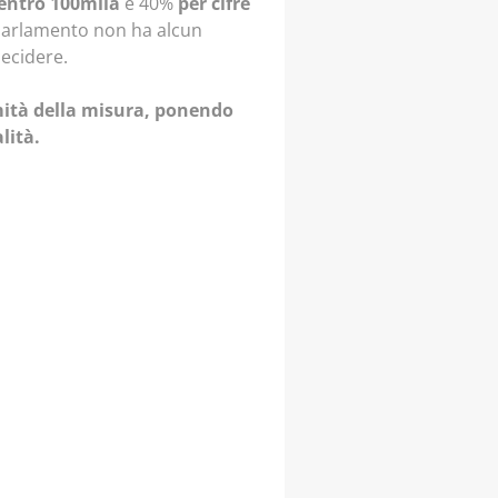
entro 100mila
e 40%
per cifre
l Parlamento non ha alcun
decidere.
imità della misura, ponendo
alità.