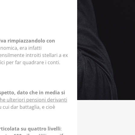
utiva rimpiazzandolo con
onomica, era infatti
silmente introiti stellari a ex
ci per far quadrare i conti.
ispetto, dato che in media si
 ulteriori pensioni derivanti
 cui dar battaglia, e cioè
ticolata su quattro livelli
: