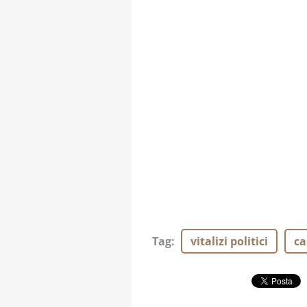
Tag
:
vitalizi politici
ca