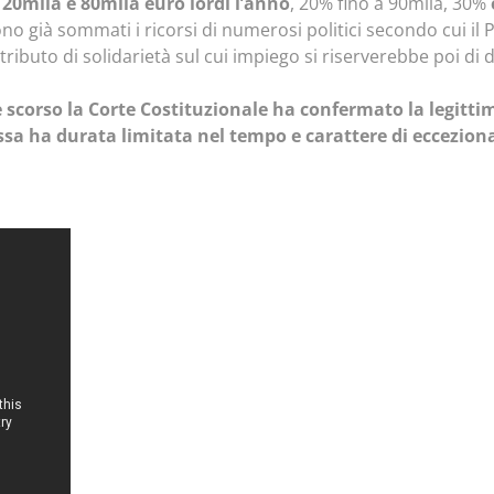
 20mila e 80mila euro lordi l’anno
, 20% fino a 90mila, 30%
ono già sommati i ricorsi di numerosi politici secondo cui i
ibuto di solidarietà sul cui impiego si riserverebbe poi di 
e scorso la Corte Costituzionale ha confermato la legitt
essa ha durata limitata nel tempo e carattere di eccezion