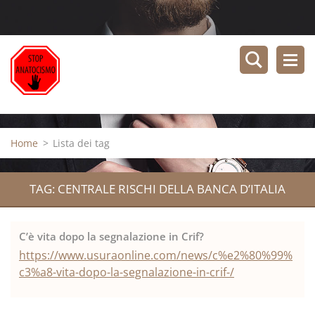
Home
>
Lista dei tag
TAG: CENTRALE RISCHI DELLA BANCA D’ITALIA
C’è vita dopo la segnalazione in Crif?
https://www.usuraonline.com/news/c%e2%80%99%
c3%a8-vita-dopo-la-segnalazione-in-crif-/