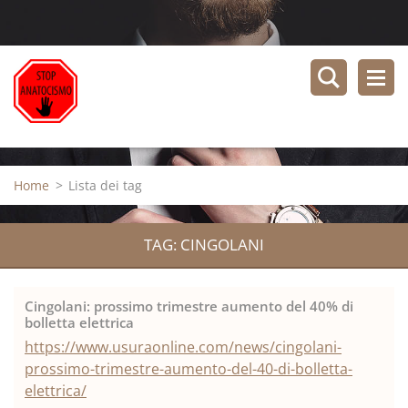
Home
>
Lista dei tag
TAG: CINGOLANI
Cingolani: prossimo trimestre aumento del 40% di
bolletta elettrica
https://www.usuraonline.com/news/cingolani-
prossimo-trimestre-aumento-del-40-di-bolletta-
elettrica/