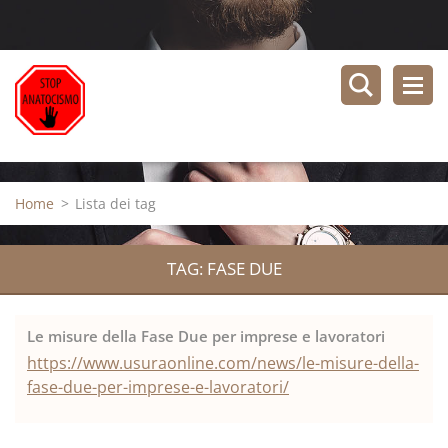
Home
>
Lista dei tag
TAG: FASE DUE
Le misure della Fase Due per imprese e lavoratori
https://www.usuraonline.com/news/le-misure-della-
fase-due-per-imprese-e-lavoratori/