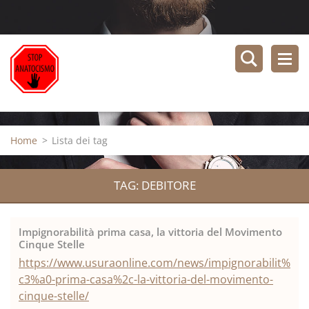
Home
>
Lista dei tag
TAG: DEBITORE
Impignorabilità prima casa, la vittoria del Movimento
Cinque Stelle
https://www.usuraonline.com/news/impignorabilit%
c3%a0-prima-casa%2c-la-vittoria-del-movimento-
cinque-stelle/