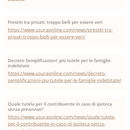
Prestiti tra privati: troppo belli per essere veri
https://www.usuraonline.com/news/prestiti-tra-
privati-troppo-belli-per-essere-veri/
Decreto Semplificazioni: più tutele per le famiglie
indebitate
https://www.usuraonline.com/news/decreto-
semplificazioni-piu-tutele-per-le-famiglie-indebitate/
Quale tutela per il contribuente in caso di ipoteca
senza preavviso?
https://www.usuraonline.com/news/quale-tutela-
per-il-contribuente-in-caso-di-ipoteca-senza-