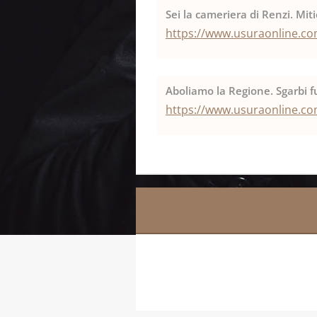
Sei la cameriera di Renzi. Miti
https://www.usuraonline.com
Aboliamo la Regione. Sgarbi fu
https://www.usuraonline.com