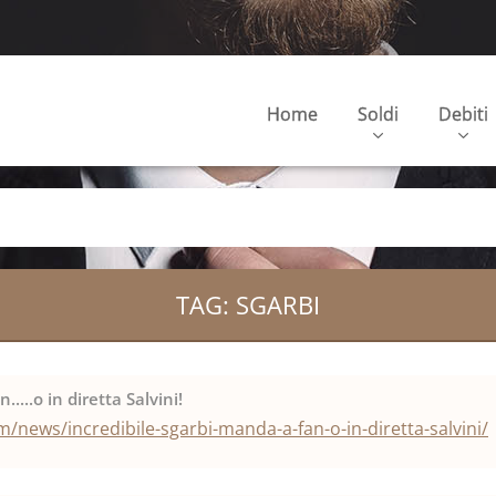
Home
Soldi
Debiti
TAG: SGARBI
....o in diretta Salvini!
/news/incredibile-sgarbi-manda-a-fan-o-in-diretta-salvini/