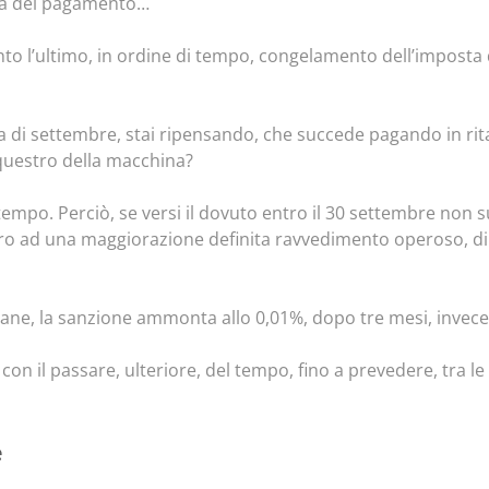
ga del pagamento…
uanto l’ultimo, in ordine di tempo, congelamento dell’impost
a di settembre, stai ripensando, che succede pagando in rit
sequestro della macchina?
empo. Perciò, se versi il dovuto entro il 30 settembre non s
ntro ad una maggiorazione definita ravvedimento operoso, d
mane, la sanzione ammonta allo 0,01%, dopo tre mesi, invece 
ta con il passare, ulteriore, del tempo, fino a prevedere, tra 
e