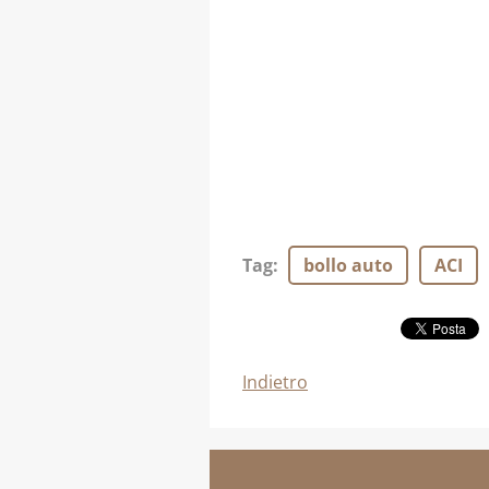
Tag
:
bollo auto
ACI
Indietro