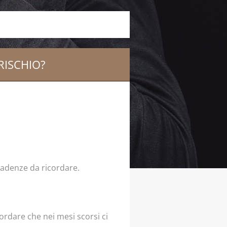
RISCHIO?
scadenze da ricordare.
ordare che nei mesi scorsi ci