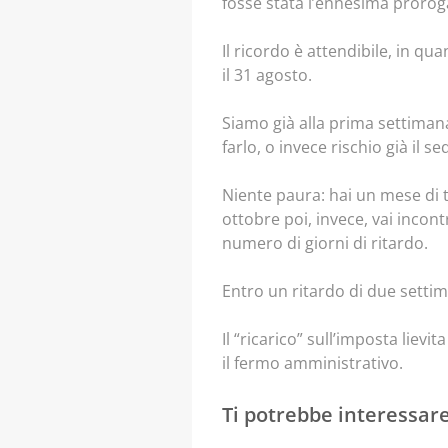
fosse stata l’ennesima proro
Il ricordo è attendibile, in q
il 31 agosto.
Siamo già alla prima settiman
farlo, o invece rischio già il 
Niente paura: hai un mese di t
ottobre poi, invece, vai inco
numero di giorni di ritardo.
Entro un ritardo di due setti
Il “ricarico” sull’imposta lievi
il fermo amministrativo.
Ti potrebbe interessar