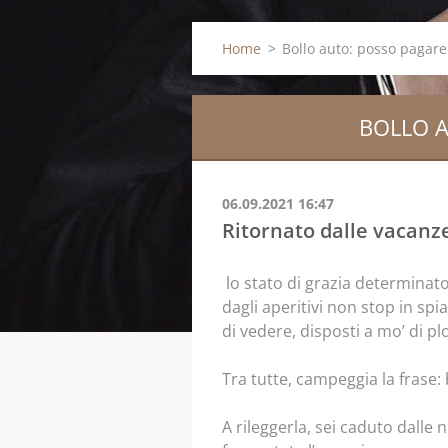
Home
>
Bollo auto: posso pagare 
BOLLO A
06.09.2021 16:47
Ritornato dalle vacanz
lo stato di grazia determinat
dagli aperitivi non stop in spi
di vedere, disposti a mo’ di pl
Tra tutte, campeggia la frase:
A rileggerla, sei caduto dalle