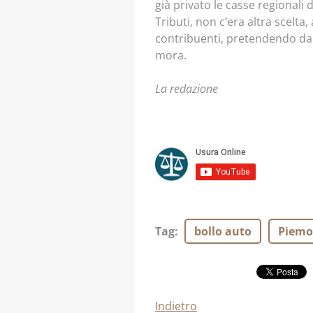
già privato le casse regionali 
Tributi, non c’era altra scelt
contribuenti, pretendendo da 
mora.
La redazione
Tag
:
bollo auto
Piemo
Indietro