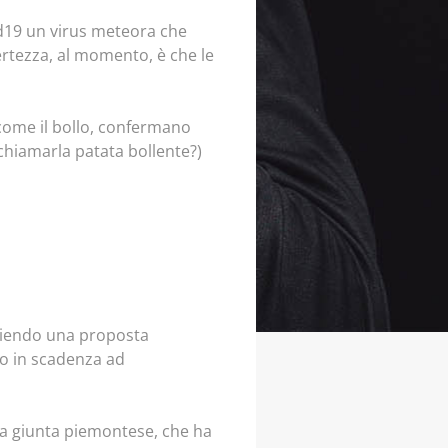
vid19 un virus meteora che
ertezza, al momento, è che le
i come il bollo, confermano
 chiamarla patata bollente?)
gliendo una proposta
llo in scadenza ad
la giunta piemontese, che ha