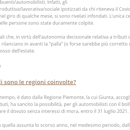
uenti/automobilisti. Infatti, gli
produttiva/lavorativa/sociale ipotizzati da chi riteneva il Co
 giro di qualche mese, si sono rivelati infondati. L’unica c
 delle persone sono state duramente colpite.
ocali che, in virtù dell’autonomia decisionale relativa a tribut
rilanciano in avanti la “palla” (o forse sarebbe più corretto
osso dell’estate.
e
i sono le regioni coinvolte?
i tempo, è dato dalla Regione Piemonte, la cui Giunta, acco
buti, ha sancito la possibilità, per gli automobilisti con il bo
e il dovuto senza interessi di mora, entro il 31 luglio 2021.
 quella assunta lo scorso anno, nel medesimo periodo, dal