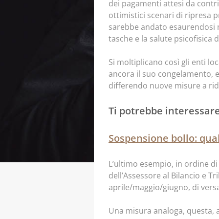
dei pagamenti attesi da contrib
ottimistici scenari di ripresa 
sarebbe andato esaurendosi nel
tasche e la salute psicofisica
Si moltiplicano così gli enti l
ancora il suo congelamento, e 
differendo nuove misure a rid
Ti potrebbe interessar
Sospensione bollo: qual
L’ultimo esempio, in ordine d
dell’Assessore al Bilancio e Tri
aprile/maggio/giugno, di versar
Una misura analoga, questa, a