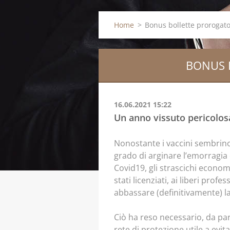
Home
>
Bonus bollette prorogato
BONUS 
16.06.2021 15:22
Un anno vissuto pericolos
Nonostante i vaccini sembrino
grado di arginare l’emorragia 
Covid19, gli strascichi economi
stati licenziati, ai liberi prof
abbassare (definitivamente) l
Ciò ha reso necessario, da par
rete di protezione utile a evi