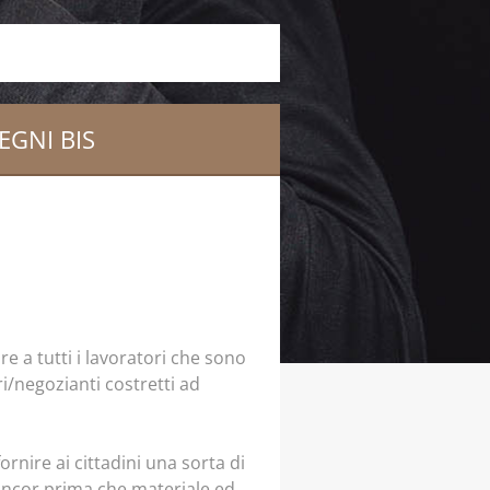
GNI BIS
re a tutti i lavoratori che sono
ori/negozianti costretti ad
rnire ai cittadini una sorta di
, ancor prima che materiale ed