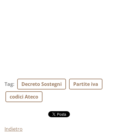
Tag
:
Decreto Sostegni
Partite iva
codici Ateco
Indietro