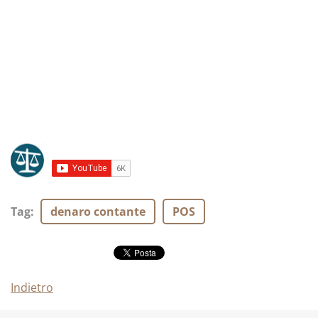
Tag
:
denaro contante
POS
Indietro