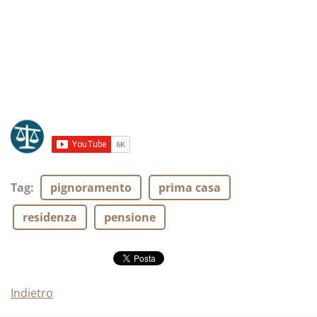
Tag
:
pignoramento
prima casa
residenza
pensione
Indietro