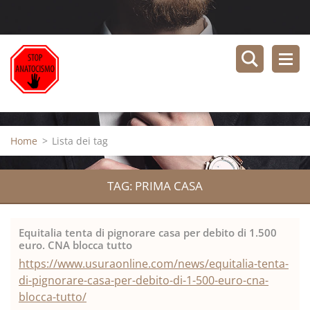
Home
>
Lista dei tag
TAG: PRIMA CASA
Equitalia tenta di pignorare casa per debito di 1.500
euro. CNA blocca tutto
https://www.usuraonline.com/news/equitalia-tenta-
di-pignorare-casa-per-debito-di-1-500-euro-cna-
blocca-tutto/