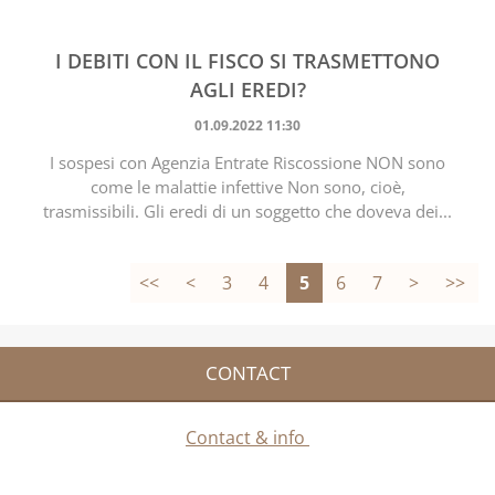
I DEBITI CON IL FISCO SI TRASMETTONO
AGLI EREDI?
01.09.2022 11:30
I sospesi con Agenzia Entrate Riscossione NON sono
come le malattie infettive Non sono, cioè,
trasmissibili. Gli eredi di un soggetto che doveva dei...
<<
<
3
4
5
6
7
>
>>
CONTACT
Contact & info