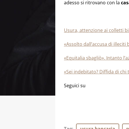
adesso si ritrovano con la
ca
Usura, attenzione ai colletti b
«Assolto dall’accusa di illeci
«Equitalia sbagliò». Intanto l’a
«Sei indebitato? Diffida di ch
Seguici su
Tag
:
usura bancaria
p