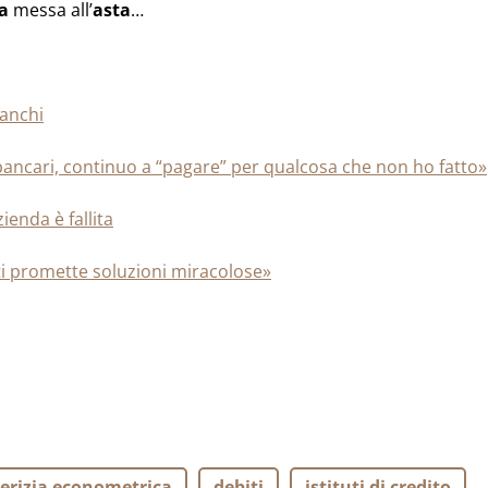
sa
messa all’
asta
…
ianchi
ti bancari, continuo a “pagare” per qualcosa che non ho fatto»
zienda è fallita
i ti promette soluzioni miracolose»
erizia econometrica
debiti
istituti di credito