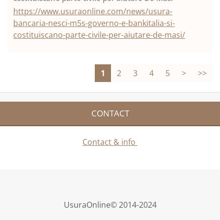
https://www.usuraonline.com/news/usura-
bancaria-nesci-m5s-governo-e-bankitalia-si-
costituiscano-parte-civile-per-aiutare-de-masi/
1
2
3
4
5
>
>>
CONTACT
Contact & info
UsuraOnline© 2014-2024