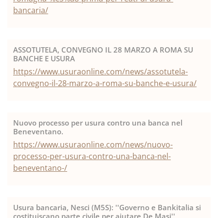
bancaria/
ASSOTUTELA, CONVEGNO IL 28 MARZO A ROMA SU
BANCHE E USURA
https://www.usuraonline.com/news/assotutela-
convegno-il-28-marzo-a-roma-su-banche-e-usura/
Nuovo processo per usura contro una banca nel
Beneventano.
https://www.usuraonline.com/news/nuovo-
processo-per-usura-contro-una-banca-nel-
beneventano-/
Usura bancaria, Nesci (M5S): ''Governo e Bankitalia si
costituiscano parte civile per aiutare De Masi''