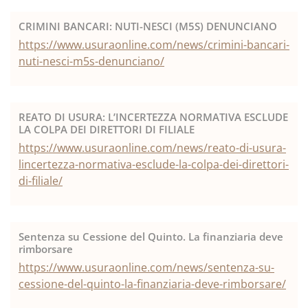
CRIMINI BANCARI: NUTI-NESCI (M5S) DENUNCIANO
https://www.usuraonline.com/news/crimini-bancari-
nuti-nesci-m5s-denunciano/
REATO DI USURA: L’INCERTEZZA NORMATIVA ESCLUDE
LA COLPA DEI DIRETTORI DI FILIALE
https://www.usuraonline.com/news/reato-di-usura-
lincertezza-normativa-esclude-la-colpa-dei-direttori-
di-filiale/
Sentenza su Cessione del Quinto. La finanziaria deve
rimborsare
https://www.usuraonline.com/news/sentenza-su-
cessione-del-quinto-la-finanziaria-deve-rimborsare/