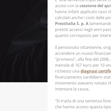
accesi con la
cessione del qui
hanno infatti applicato tassi 
calcolati anche i costi delle 
Prestitalia S. p. A
lamentando 
prestiti accessi negli anni pass
quanto corrisposto per interes
Il pensionato ottantenne, ori
accendere un nuovo finanziame
"promessi", alla fine del 2008,
mensile di 167 euro per 10 ann
richiesto una
diagnosi certif
finanziamento sarebbero stati d
movimento avevano notato che
intentare la causa.
"Si tratta di una sentenza fo
che hanno acceso questa tipolo