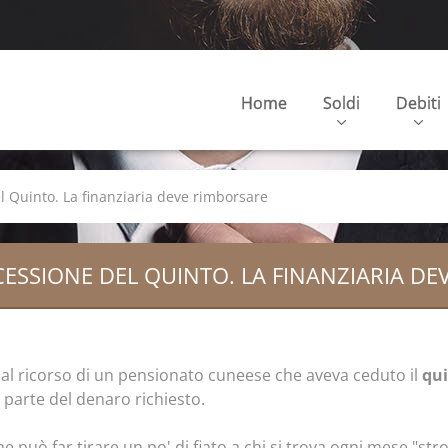
Home
Soldi
Debiti
 Quinto. La finanziaria deve rimborsare
ESSIONE DEL QUINTO. LA FINANZIARIA D
 al ricorso di un pensionato cuneese che aveva ceduto il
qui
 parte del denaro richiesto.
può far tirare un po' di fiato a chi si trova ogni mese "stroz