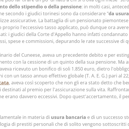
nto dello stipendio o della pensione
: in molti casi, anteced
che secondo i giudici torinesi sono da considerare "
da usura
polizze assicurative. La battaglia di un pensionato piemontes
proprio l'eccessivo tasso applicato, può dunque ora avere r
ati: i giudici della Corte d'Appello hanno infatti condannato l
si, spese e commissioni, depurando le rate successive di qu
ginario del Cuneese, aveva un precedente debito e per estin
nto con la cessione di un quinto della sua pensione. Ma an
 aveva ricevuto un bonifico di soli 1.850 euro, dietro l'obbli
i con un tasso annuo effettivo globale (T. A. E. G.) pari al 
icata
, aveva così scoperto che non gli era stato detto che b
estinati al premio per l'assicurazione sulla vita. Raffrontando
 erano davvero eccessivi. Dopo quest'accertamento, il pen
ndamentale in materia di
usura bancaria
e di un successo sto
gia di prestiti personali che di solito vengono sottoscritti d