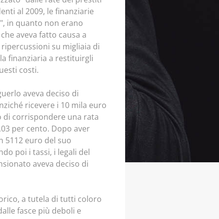
enti al 2009, le finanziarie
", in quanto non erano
e che aveva fatto causa a
ipercussioni su migliaia di
a finanziaria a restituirgli
esti costi.
guerlo aveva deciso di
ziché ricevere i 10 mila euro
go di corrispondere una rata
22,03 per cento. Dopo aver
en 5112 euro del suo
 poi i tassi, i legali del
sionato aveva deciso di
rico, a tutela di tutti coloro
alle fasce più deboli e