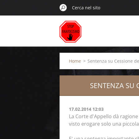
Home
>
Sentenza su Cessione del
SENTENZA SU C
17.02.2014 12:03
La Corte d'Appello dà ragione
visto erogare solo una piccola
E' una sentenza importante che 