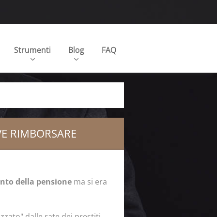
Strumenti
Blog
FAQ
EVE RIMBORSARE
nto della pensione
ma si era
zato" dalle rate dei prestiti