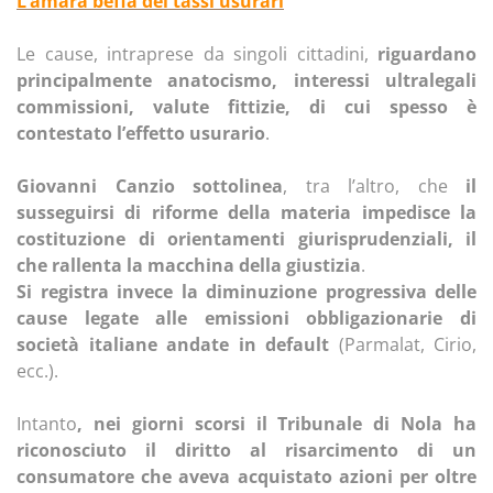
L’amara beffa dei tassi usurari
Le cause, intraprese da singoli cittadini,
riguardano
principalmente anatocismo, interessi ultralegali
commissioni, valute fittizie, di cui spesso è
contestato l’effetto usurario
.
Giovanni Canzio sottolinea
, tra l’altro, che
il
susseguirsi di riforme della materia impedisce la
costituzione di orientamenti giurisprudenziali, il
che rallenta la macchina della giustizia
.
Si registra invece la diminuzione progressiva delle
cause legate alle emissioni obbligazionarie di
società italiane andate in default
(Parmalat, Cirio,
ecc.).
Intanto
, nei giorni scorsi il Tribunale di Nola ha
riconosciuto il diritto al risarcimento di un
consumatore che aveva acquistato azioni per oltre