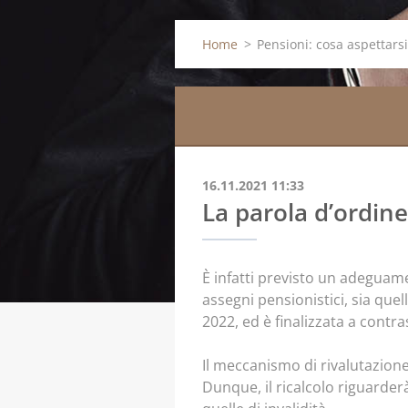
Home
>
Pensioni: cosa aspettarsi
16.11.2021 11:33
La parola d’ordine
È infatti previsto un adeguam
assegni pensionistici, sia quell
2022, ed è finalizzata a contrast
Il meccanismo di rivalutazione
Dunque, il ricalcolo riguarder