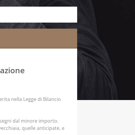
tazione
serita nella Legge di Bilancio
assegni dal minore importo.
ecchiaia, quelle anticipate, e