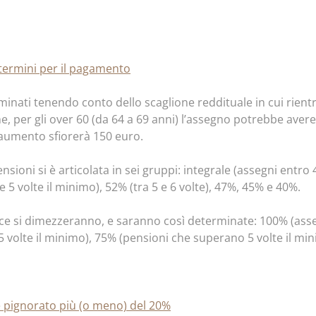
 i termini per il pagamento
inati tenendo conto dello scaglione reddituale in cui rientr
e, per gli over 60 (da 64 a 69 anni) l’assegno potrebbe aver
l’aumento sfiorerà 150 euro.
nsioni si è articolata in sei gruppi: integrale (assegni entro 
 5 volte il minimo), 52% (tra 5 e 6 volte), 47%, 45% e 40%.
asce si dimezzeranno, e saranno così determinate: 100% (asseg
5 volte il minimo), 75% (pensioni che superano 5 volte il min
 pignorato più (o meno) del 20%