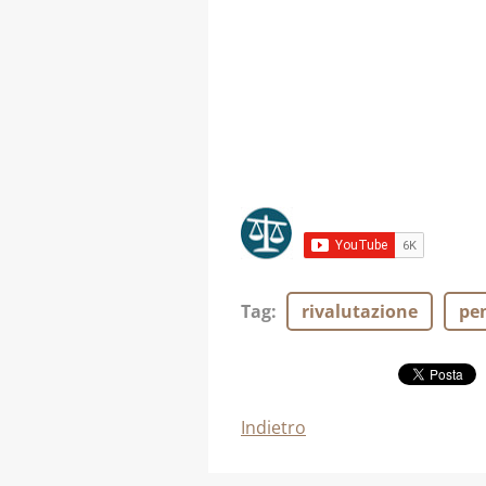
Tag
:
rivalutazione
pen
Indietro