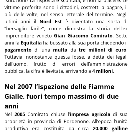
istituzioni? La risposta è scontata, e non fa piacere. Le
vittime preferite sono i cittadini, costretti a pagare, il
più delle volte, nel senso letterale del termine. Negli
ultimi anni il
Nord Est
è diventato una sorta di
“bersaglio facile”, come dimostra la storia dell’ex
imprenditore veneto
Gian Giacomo Comirato
. Sette
anni fa
Equitalia
ha bussato alla sua porta chiedendo il
pagamento
di una
multa
da
tre milioni di euro
.
Tuttavia, nonostante questa fosse, a detta dei legali
dell’uomo, frutto di errori dell’amministrazione
pubblica, la cifra è lievitata, arrivando a
4 milioni
.
Nel 2007 l’ispezione delle Fiamme
Gialle, fuori tempo massimo di due
anni
Nel
2005
Comirato chiuse l’
impresa agricola
di sua
proprietà in provincia di Pordenone. All’epoca l’unità
produttiva era costituita da circa
20.000 galline