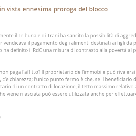
: in vista ennesima proroga del blocco
mente il Tribunale di Trani ha sancito la possibilità di aggred
ivendicava il pagamento degli alimenti destinati ai figli da p
o ha definito il RdC una misura di contrasto alla povertà al p
o non paga l’affitto? Il proprietario dell’immobile può rival
c’è chiarezza; l’unico punto fermo è che, se il beneficiario 
o di un contratto di locazione, il tetto massimo relativo al
 che viene rilasciata può essere utilizzata anche per effettuare
e