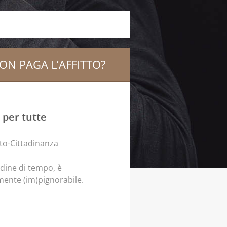
ON PAGA L’AFFITTO?
 per tutte
rdine di tempo, è
mente (im)pignorabile.