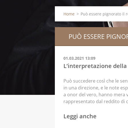
Home
>
Può essere pignorato il r
PUÒ ESSERE PIGNOR
01.03.2021 13:09
L’interpretazione della
Può succedere così che le sen
in una direzione, e le note es
a onor del vero, hanno mera va
rappresentato dal reddito di 
Leggi anche