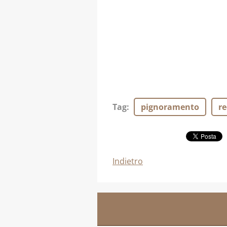
Tag
:
pignoramento
re
Indietro