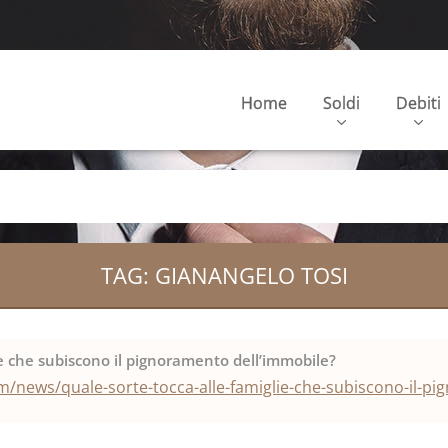
Home
Soldi
Debiti
TAG: GIANANGELO TOSI
ie che subiscono il pignoramento dell’immobile?
/news/quale-sorte-tocca-alle-famiglie-che-subiscono-il-pi