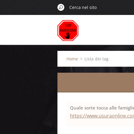
Home
>
Lista dei tag
Quale sorte tocca alle famigl
https://www.usuraonline.com