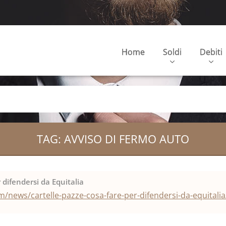
Home
Soldi
Debiti
TAG: AVVISO DI FERMO AUTO
r difendersi da Equitalia
/news/cartelle-pazze-cosa-fare-per-difendersi-da-equitalia