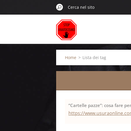
Home
>
Lista dei tag
“Cartelle pazze”: cosa fare pe
https://www.usuraonline.com