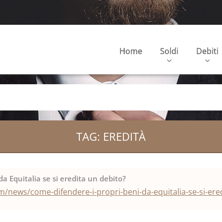
Home
Soldi
Debiti
TAG: EREDITÀ
a Equitalia se si eredita un debito?
/news/come-difendere-i-propri-beni-da-equitalia-se-si-ere