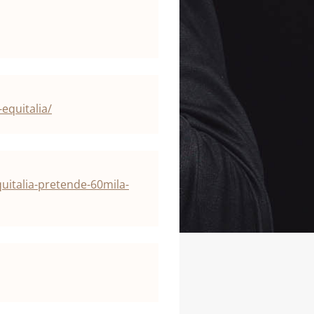
equitalia/
uitalia-pretende-60mila-