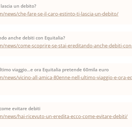
i lascia un debito?
news/che-fare-se-il-caro-estinto-ti-lascia-un-debito/
ndo anche debiti con Equitalia?
/news/come-scoprire-se-stai-ereditando-anche-debiti-con-
ultimo viaggio…e ora Equitalia pretende 60mila euro
/news/vicino-all-amica-80enne-nell-ultimo-viaggio-e-ora-eq
 come evitare debiti
/news/hai-ricevuto-un-eredita-ecco-come-evitare-debiti/