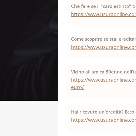
Che fare se il "caro estinto" t
https://www.usuraonline.com/
Come scoprire se stai eredita
https://www.usuraonline.com
Vicino all’amica 80enne nell’
https://www.usuraonline.com
euro/
Hai ricevuto un’eredità? Ecco
https://www.usuraonline.com