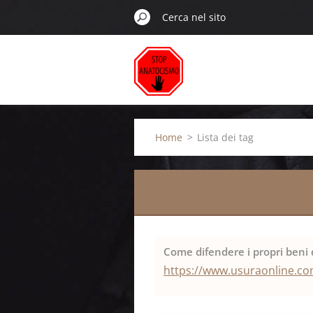
Home
>
Lista dei tag
Come difendere i propri beni d
https://www.usuraonline.com