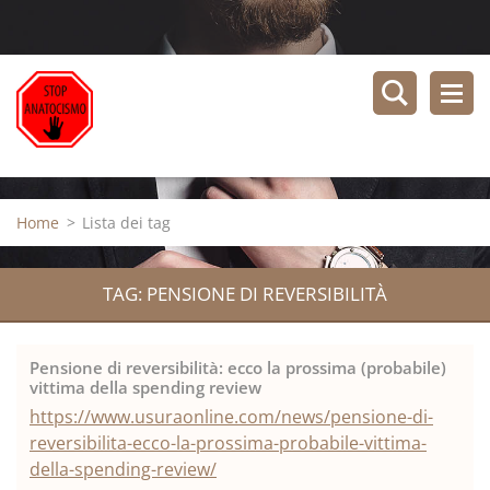
Home
>
Lista dei tag
TAG: PENSIONE DI REVERSIBILITÀ
Pensione di reversibilità: ecco la prossima (probabile)
vittima della spending review
https://www.usuraonline.com/news/pensione-di-
reversibilita-ecco-la-prossima-probabile-vittima-
della-spending-review/